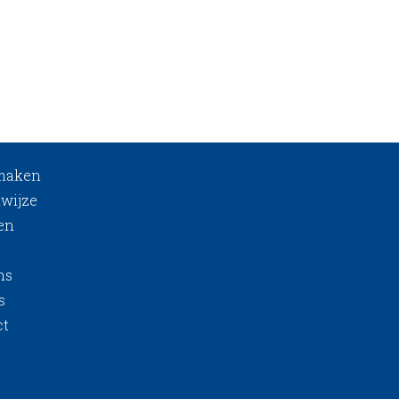
 maken
wijze
en
ns
s
ct