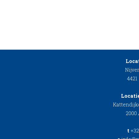
Locat
Nijve
4421
Locati
Kattendij
2000
t
+32