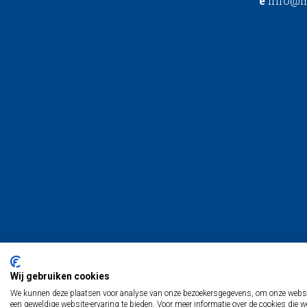
e
info@m
Wij gebruiken cookies
We kunnen deze plaatsen voor analyse van onze bezoekersgegevens, om onze website
een geweldige website-ervaring te bieden. Voor meer informatie over de cookies die w