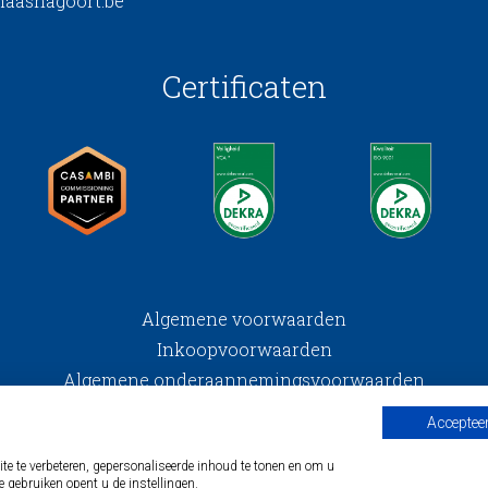
aashagoort.be
Certificaten
Algemene voorwaarden
Inkoopvoorwaarden
Algemene onderaannemingsvoorwaarden
Privacy
Accepteer
© maas & hagoort
 te verbeteren, gepersonaliseerde inhoud te tonen en om u
e gebruiken opent u de instellingen.