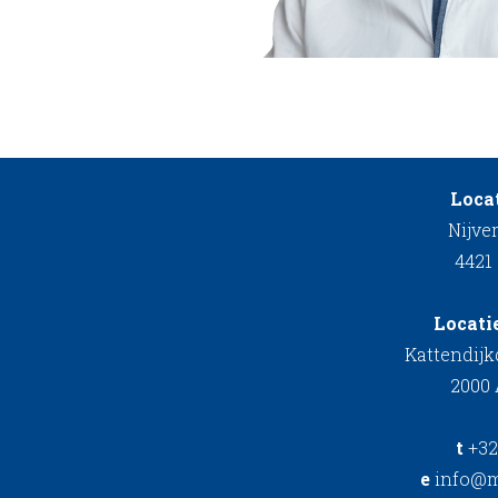
Locat
Nijve
4421
Locati
Kattendij
2000
t
+32
e
info@m