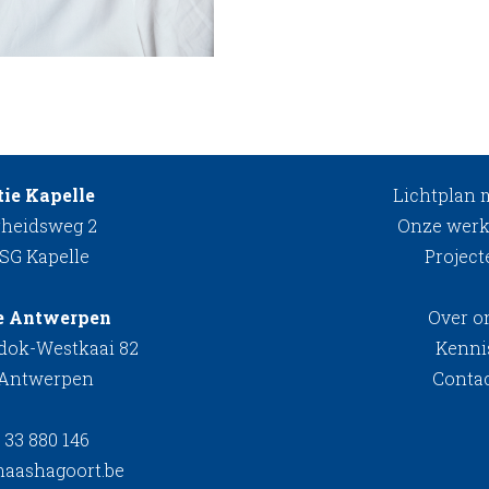
ie Kapelle
Lichtplan
rheidsweg 2
Onze werk
 SG Kapelle
Project
e Antwerpen
Over o
kdok-Westkaai 82
Kenni
 Antwerpen
Conta
 33 880 146
aashagoort.be