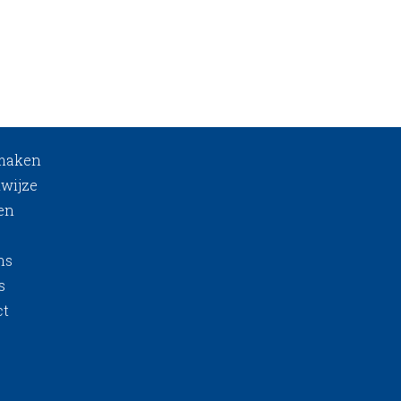
 maken
wijze
en
ns
s
ct