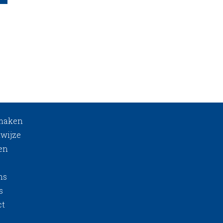
 maken
wijze
en
ns
s
ct