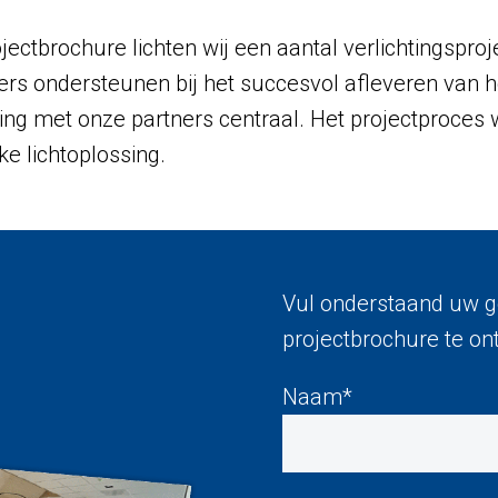
jectbrochure lichten wij een aantal verlichtingsproj
ers ondersteunen bij het succesvol afleveren van het
ng met onze partners centraal. Het projectproce
e lichtoplossing.
Vul onderstaand uw g
projectbrochure te on
Naam*