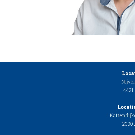
Locat
Nijve
4421
Locati
Kattendij
2000