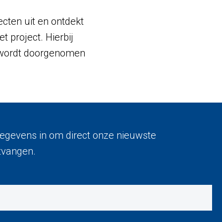
ecten uit en ontdekt
 project. Hierbij
s wordt doorgenomen
egevens in om direct onze nieuwste
tvangen.