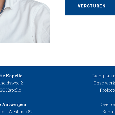
ie Kapelle
Lichtplan
rheidsweg 2
Onze werk
 SG Kapelle
Project
e Antwerpen
Over o
kdok-Westkaai 82
Kenni