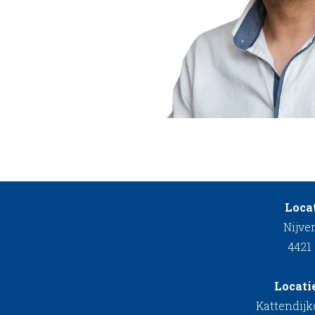
Locat
Nijve
4421
Locati
Kattendij