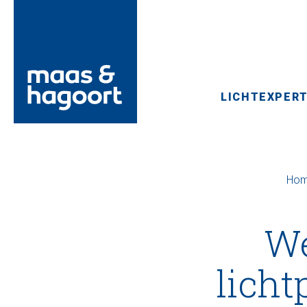
LICHTEXPERT
Ho
We
licht