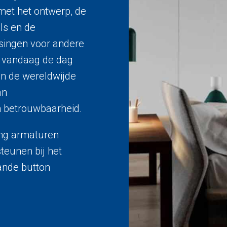
 met het ontwerp, de
ls en de
ossingen voor andere
dt vandaag de dag
n de wereldwijde
an
en betrouwbaarheid.
ing armaturen
teunen bij het
aande button