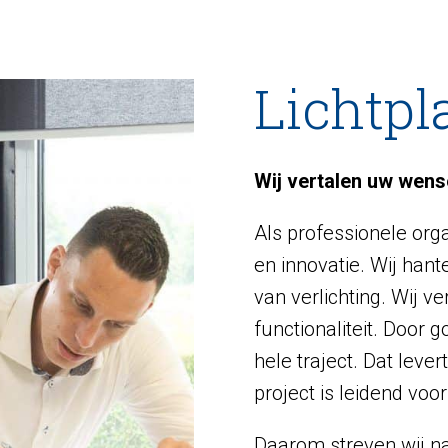
Lichtpl
Wij vertalen uw wense
Als professionele orga
en innovatie. Wij hant
van verlichting. Wij v
functionaliteit. Door 
hele traject. Dat leve
project is leidend voo
Daarom streven wij na