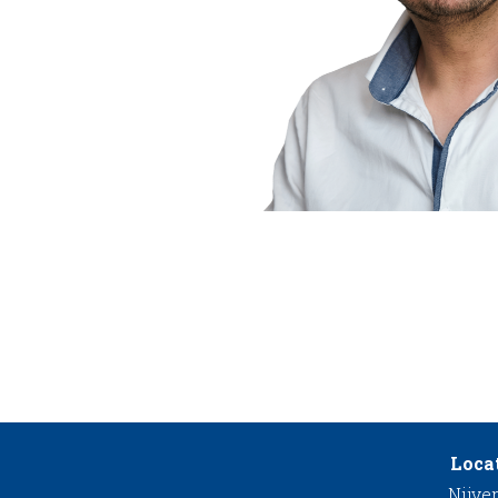
Locat
Nijve