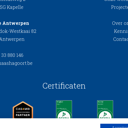
 SG Kapelle
Project
e Antwerpen
Over o
kdok-Westkaai 82
Kenni
 Antwerpen
Conta
 33 880 146
aashagoort.be
Certificaten