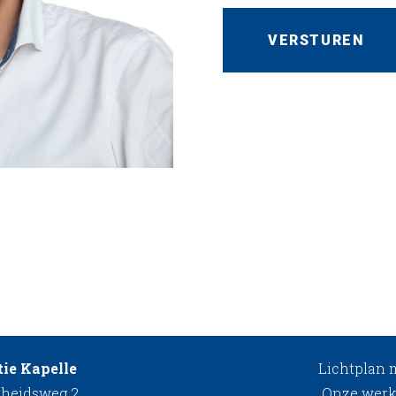
ie Kapelle
Lichtplan
rheidsweg 2
Onze werk