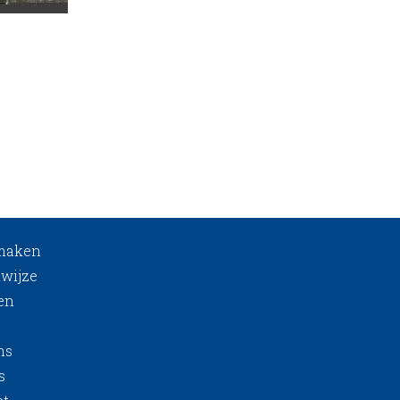
 maken
wijze
en
ns
s