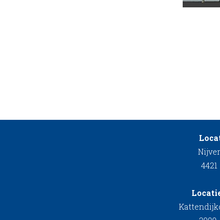
Locat
Nijve
4421
Locati
Kattendij