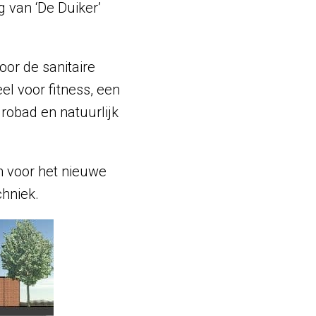
g van ‘De Duiker’
oor de sanitaire
l voor fitness, een
drobad en natuurlijk
n voor het nieuwe
chniek.