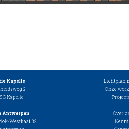
ie Kapelle
Lichtplan
rheidsweg 2
Onze werk
 SG Kapelle
Project
e Antwerpen
Over o
kdok-Westkaai 82
Kenni