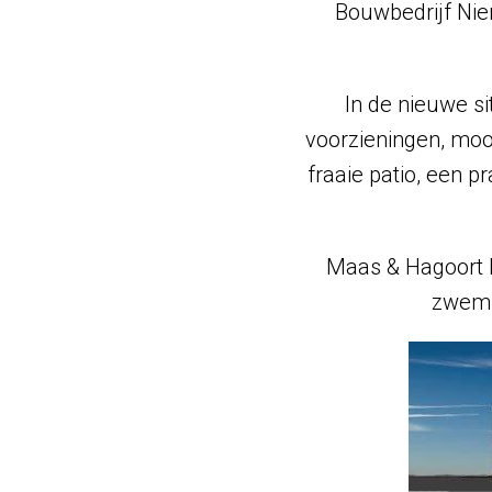
Bouwbedrijf Nier
In de nieuwe si
voorzieningen, moo
fraaie patio, een p
Maas & Hagoort L
zwemba