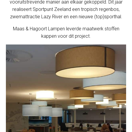
vooruitstrevende manier aan elkaar gekoppeld. Dit jaar
realiseert Sportpunt Zeeland een tropisch regenbos,
zwemattractie Lazy River en een nieuwe (top)sporthal.
Maas & Hagoort Lampen leverde maatwerk stoffen
kappen voor dit project.