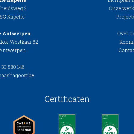
rheidsweg 2
Onze werk
 SG Kapelle
Project
e Antwerpen
Over o
kdok-Westkaai 82
Kenni
 Antwerpen
Conta
 33 880 146
aashagoort.be
Certificaten