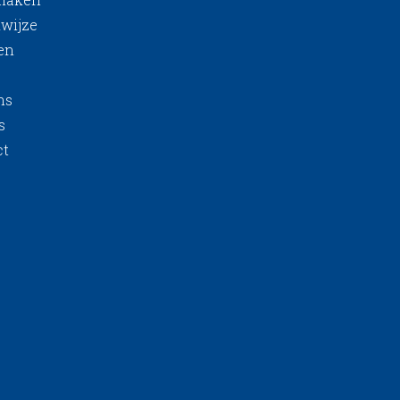
wijze
en
ns
s
ct