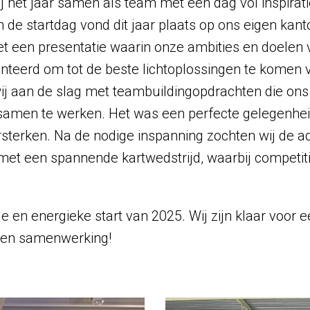
 het jaar samen als team met een dag vol inspirati
n de startdag vond dit jaar plaats op ons eigen kanto
 een presentatie waarin onze ambities en doelen
nteerd om tot de beste lichtoplossingen te komen v
ij aan de slag met teambuildingopdrachten die on
nt samen te werken. Het was een perfecte gelegenhe
sterken. Na de nodige inspanning zochten wij de a
 met een spannende kartwedstrijd, waarbij competiti
e en energieke start van 2025. Wij zijn klaar voor e
 en samenwerking!