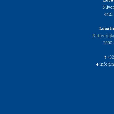
Nijve
4421
Locati
Kattendij
2000
t
+32
e
info@m