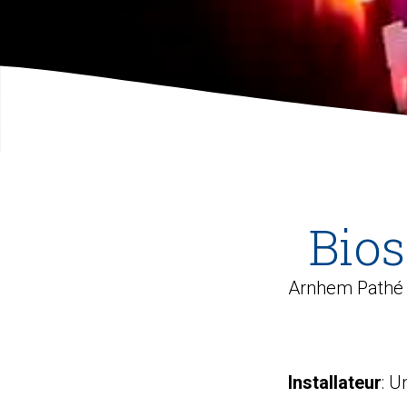
Bio
Arnhem Pathé C
Installateur
: U