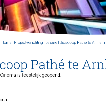
Home
|
Projectverlichting
|
Leisure
|
Bioscoop Pathé te Arnhem
scoop Pathé te Ar
inema is feestelijk geopend.
nica