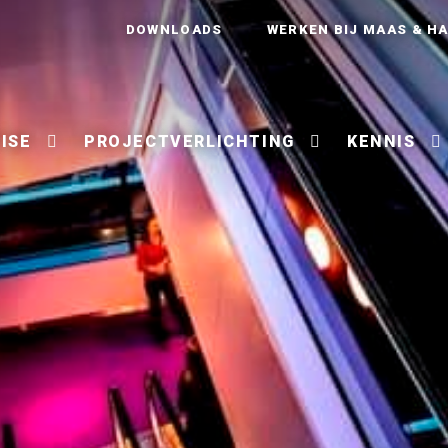
DOWNLOADS
WERKEN BIJ MAAS & H
ISE
PROJECTVERLICHTING
KENNIS