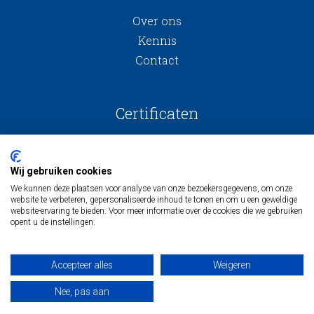
Over ons
Kennis
Contact
Certificaten
Wij gebruiken cookies
We kunnen deze plaatsen voor analyse van onze bezoekersgegevens, om onze
website te verbeteren, gepersonaliseerde inhoud te tonen en om u een geweldige
website-ervaring te bieden. Voor meer informatie over de cookies die we gebruiken
opent u de instellingen.
Algemene voorwaarden
Inkoopvoorwaarden
Accepteer alles
Weigeren
Algemene onderaannemingsvoorwaarden
Privacy
Nee, pas aan
© maas & hagoort