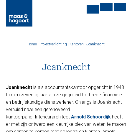
Home
|
Projectverlichting
|
Kantoren
|
Joanknecht
Joanknecht
Joanknecht
is als accountantskantoor opgericht in 1948.
In ruim zeventig jaar zijn ze gegroeid tot brede financiële
en bedrijfskundige dienstverlener. Onlangs is Joanknecht
verhuisd naar een gerenoveerd
kantoorpand. Interieurarchitect
Arnold Schoordijk
heeft
er met zijn ontwerp een kleurrijke plek van weten te maken
om samen te komen met collega’s en klanten. Arnold