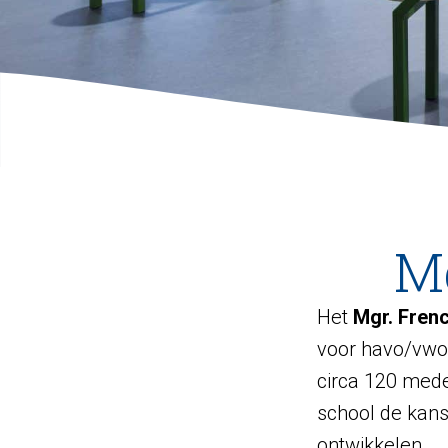
Mg
Het
Mgr. Fren
voor havo/vwo.
circa 120 med
school de kans
ontwikkelen.