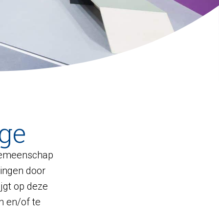
ege
gemeenschap
ingen door
ijgt op deze
n en/of te