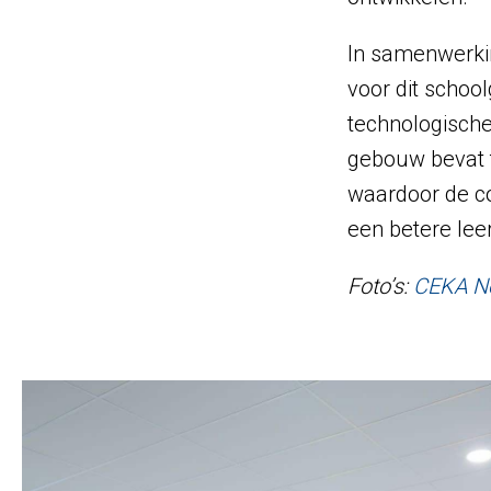
In samenwerk
voor dit schoo
technologisch
gebouw bevat 
waardoor de co
een betere le
Foto’s:
CEKA N