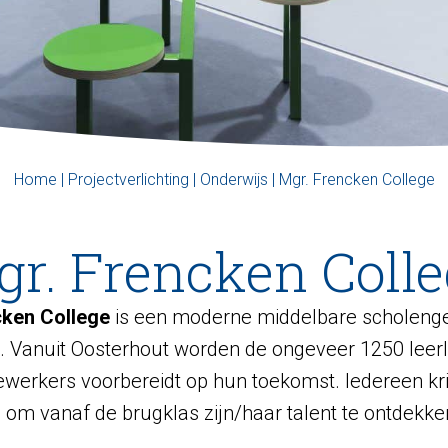
Home
|
Projectverlichting
|
Onderwijs
|
Mgr. Frencken College
r. Frencken Coll
cken College
is een moderne middelbare scholen
 Vanuit Oosterhout worden de ongeveer 1250 leerl
ewerkers voorbereidt op hun toekomst.
Iedereen kr
 om vanaf de brugklas zijn/haar talent te ontdekke