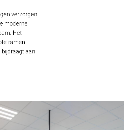
ogen verzorgen
ste moderne
eem. Het
rote ramen
 bijdraagt aan