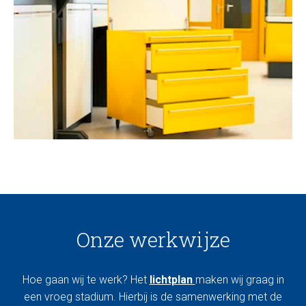
Onze werkwijze
Hoe gaan wij te werk? Het
lichtplan
maken wij graag in
een vroeg stadium. Hierbij is de samenwerking met de