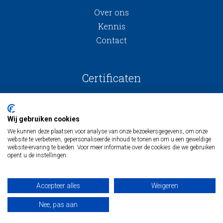
Over ons
Kennis
Contact
Certificaten
Wij gebruiken cookies
We kunnen deze plaatsen voor analyse van onze bezoekersgegevens, om onze
website te verbeteren, gepersonaliseerde inhoud te tonen en om u een geweldige
website-ervaring te bieden. Voor meer informatie over de cookies die we gebruiken
opent u de instellingen.
Algemene voorwaarden
Inkoopvoorwaarden
Accepteer alles
Weigeren
Algemene onderaannemingsvoorwaarden
Privacy
Nee, pas aan
© maas & hagoort