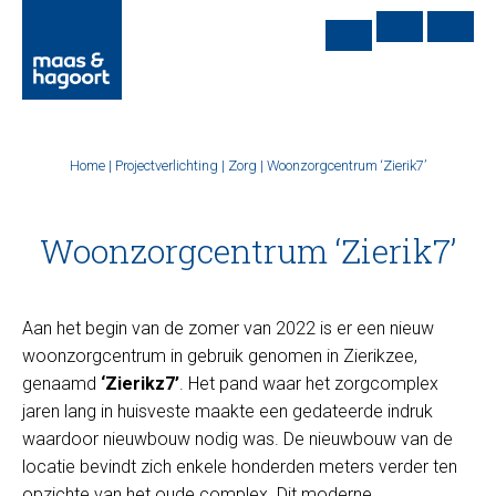
Home
|
Projectverlichting
|
Zorg
|
Woonzorgcentrum ‘Zierik7’
Woonzorgcentrum ‘Zierik7’
Aan het begin van de zomer van 2022 is er een nieuw
woonzorgcentrum in gebruik genomen in Zierikzee,
genaamd
‘Zierikz7’
. Het pand waar het zorgcomplex
jaren lang in huisveste maakte een gedateerde indruk
waardoor nieuwbouw nodig was. De nieuwbouw van de
locatie bevindt zich enkele honderden meters verder ten
opzichte van het oude complex. Dit moderne