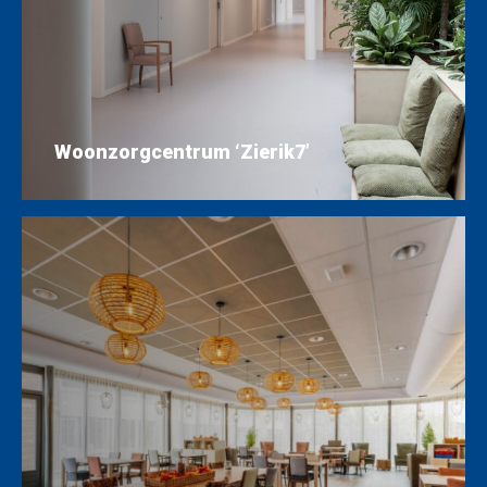
Woonzorgcentrum ‘Zierik7’