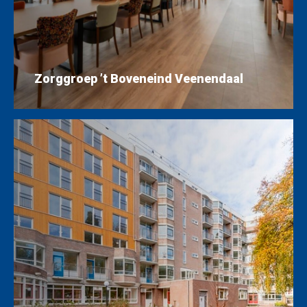
Zorggroep ’t Boveneind Veenendaal