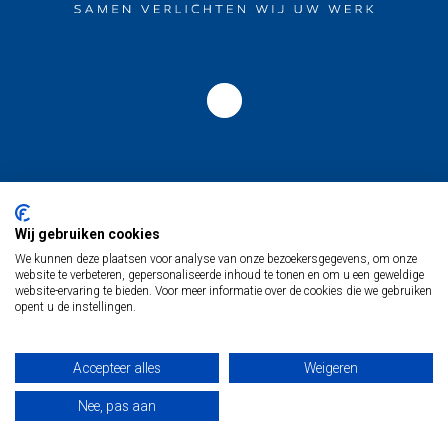
Locatie Kapelle
Nijverheidsweg 2
Wij gebruiken cookies
4421 SG Kapelle
We kunnen deze plaatsen voor analyse van onze bezoekersgegevens, om onze
website te verbeteren, gepersonaliseerde inhoud te tonen en om u een geweldige
website-ervaring te bieden. Voor meer informatie over de cookies die we gebruiken
Locatie Antwerpen
opent u de instellingen.
Kattendijkdok-Westkaai 82
2000 Antwerpen
Accepteer alles
Weigeren
Nee, pas aan
t
+32 33 880 146
e
info@maashagoort.be